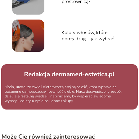
prostownicą?
Kolory włosów, które
odmładzają – jak wybrać
idealny odcień?
Redakcja dermamed-estetica.pl
Moda, uroda, zdrowie i dieta tworzą spójną całość, która wpływa na
codzienne samopoczucie i pewność siebie. Nasz doświadczony zespół
dzieli się rzetelną wiedzą i inspiracjami, by wspierać świadome
wybory – od stylu życia po udane zakupy.
Może Cię również zainteresować