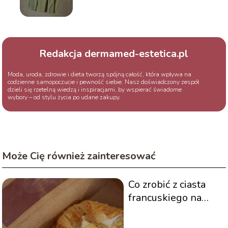
Redakcja dermamed-estetica.pl
Moda, uroda, zdrowie i dieta tworzą spójną całość, która wpływa na
codzienne samopoczucie i pewność siebie. Nasz doświadczony zespół
dzieli się rzetelną wiedzą i inspiracjami, by wspierać świadome
wybory – od stylu życia po udane zakupy.
Może Cię również zainteresować
Co zrobić z ciasta
francuskiego na
słodko?