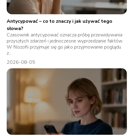
Antycypować – co to znaczy i jak używać tego
słowa?
Czasownik antycypować oznacza próbę przewidywania
przyszłych zdarzeń i jednoczesne wyprzedzanie faktów.
W filozofii przyjmuje się go jako przyjmowanie poglądu
z...
2026-08-05