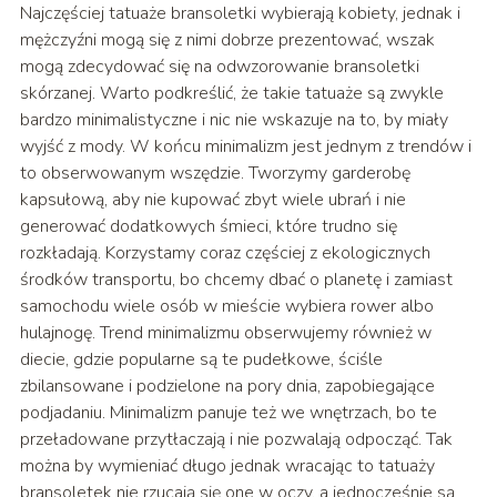
Najczęściej tatuaże bransoletki wybierają kobiety, jednak i
mężczyźni mogą się z nimi dobrze prezentować, wszak
mogą zdecydować się na odwzorowanie bransoletki
skórzanej. Warto podkreślić, że takie tatuaże są zwykle
bardzo minimalistyczne i nic nie wskazuje na to, by miały
wyjść z mody. W końcu minimalizm jest jednym z trendów i
to obserwowanym wszędzie. Tworzymy garderobę
kapsułową, aby nie kupować zbyt wiele ubrań i nie
generować dodatkowych śmieci, które trudno się
rozkładają. Korzystamy coraz częściej z ekologicznych
środków transportu, bo chcemy dbać o planetę i zamiast
samochodu wiele osób w mieście wybiera rower albo
hulajnogę. Trend minimalizmu obserwujemy również w
diecie, gdzie popularne są te pudełkowe, ściśle
zbilansowane i podzielone na pory dnia, zapobiegające
podjadaniu. Minimalizm panuje też we wnętrzach, bo te
przeładowane przytłaczają i nie pozwalają odpocząć. Tak
można by wymieniać długo jednak wracając to tatuaży
bransoletek nie rzucają się one w oczy, a jednocześnie są