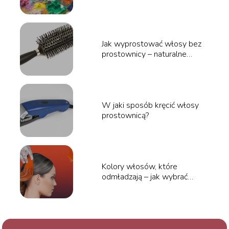
wybory dla pięknej harmonii
Jak wyprostować włosy bez
prostownicy – naturalne
sposoby i triki
W jaki sposób kręcić włosy
prostownicą?
Kolory włosów, które
odmładzają – jak wybrać
idealny odcień?