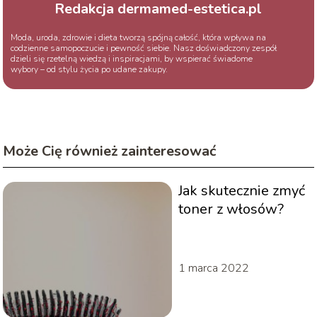
Redakcja dermamed-estetica.pl
Moda, uroda, zdrowie i dieta tworzą spójną całość, która wpływa na
codzienne samopoczucie i pewność siebie. Nasz doświadczony zespół
dzieli się rzetelną wiedzą i inspiracjami, by wspierać świadome
wybory – od stylu życia po udane zakupy.
Może Cię również zainteresować
Jak skutecznie zmyć
toner z włosów?
1 marca 2022