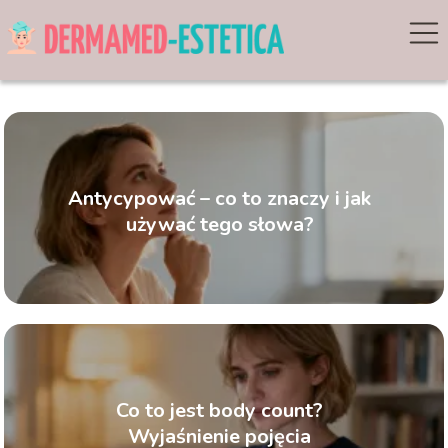
Antycypować – co to znaczy i jak
używać tego słowa?
Co to jest body count?
Wyjaśnienie pojęcia