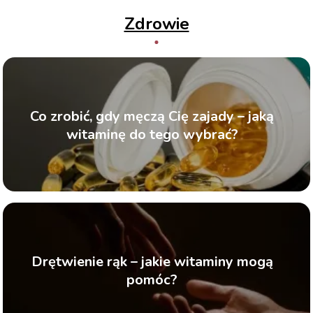
Zdrowie
Co zrobić, gdy męczą Cię zajady – jaką
witaminę do tego wybrać?
Drętwienie rąk – jakie witaminy mogą
pomóc?