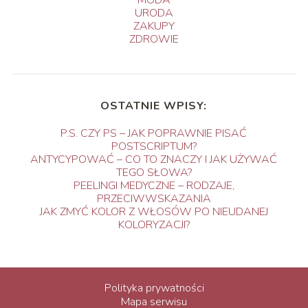
MODA
URODA
ZAKUPY
ZDROWIE
OSTATNIE WPISY:
P.S. CZY PS – JAK POPRAWNIE PISAĆ
POSTSCRIPTUM?
ANTYCYPOWAĆ – CO TO ZNACZY I JAK UŻYWAĆ
TEGO SŁOWA?
PEELINGI MEDYCZNE – RODZAJE,
PRZECIWWSKAZANIA
JAK ZMYĆ KOLOR Z WŁOSÓW PO NIEUDANEJ
KOLORYZACJI?
Polityka prywatności
Mapa serwisu