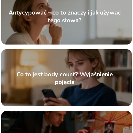
Antycypować – co to znaczy i jak używać
tego słowa?
Co to jest body count? Wyjaśnienie
pojęcia