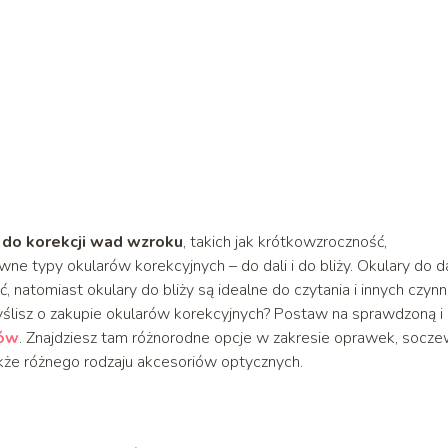
 do korekcji wad wzroku
, takich jak krótkowzroczność,
e typy okularów korekcyjnych – do dali i do bliży. Okulary do da
natomiast okulary do bliży są idealne do czytania i innych czynn
yślisz o zakupie okularów korekcyjnych? Postaw na sprawdzoną i
zów
. Znajdziesz tam różnorodne opcje w zakresie oprawek, socz
kże różnego rodzaju akcesoriów optycznych.