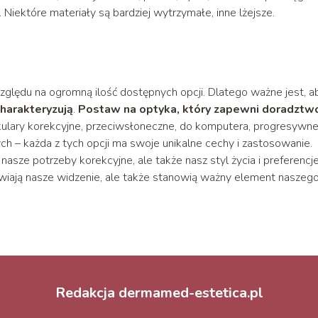
 Niektóre materiały są bardziej wytrzymałe, inne lżejsze.
ględu na ogromną ilość dostępnych opcji. Dlatego ważne jest, a
charakteryzują
.
Postaw na optyka, który zapewni doradztw
ulary korekcyjne, przeciwsłoneczne, do komputera, progresywne
h – każda z tych opcji ma swoje unikalne cechy i zastosowanie.
asze potrzeby korekcyjne, ale także nasz styl życia i preferencj
awiają nasze widzenie, ale także stanowią ważny element naszeg
Redakcja dermamed-estetica.pl