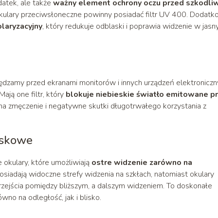
datek, ale także
ważny element ochrony oczu przed szkodl
okulary przeciwsłoneczne powinny posiadać filtr UV 400. Dodatk
olaryzacyjny
, który redukuje odblaski i poprawia widzenie w jasn
pędzamy przed ekranami monitorów i innych urządzeń elektroniczn
ają one filtr, który
blokuje niebieskie światło emitowane p
na zmęczenie i negatywne skutki długotrwałego korzystania z
iskowe
okulary, które umożliwiają
ostre widzenie zarówno na
siadają widoczne strefy widzenia na szkłach, natomiast okulary
rzejścia pomiędzy bliższym, a dalszym widzeniem. To doskonałe
wno na odległość, jak i blisko.