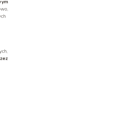
iwym
owo,
ych
ych,
rzez