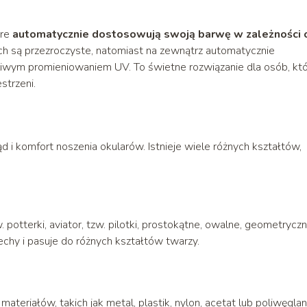
óre
automatycznie dostosowują swoją barwę w zależności 
 są przezroczyste, natomiast na zewnątrz automatycznie
dliwym promieniowaniem UV. To świetne rozwiązanie dla osób, kt
strzeni.
 komfort noszenia okularów. Istnieje wiele różnych kształtów,
 potterki, aviator, tzw. pilotki, prostokątne, owalne, geometryczn
echy i pasuje do różnych kształtów twarzy.
eriałów, takich jak metal, plastik, nylon, acetat lub poliwęglan