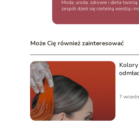
Moda, uroda, zdrowie i dieta tworz
zespół dzieli się rzetelną wiedzą i 
Może Cię również zainteresować
Kolory
odmład
idealn
7 wrześn