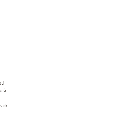
li
ości,
ewek