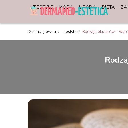
LIFESTYLE
MODA
URODA
DIETA
ZA
Strona główna
/
Lifestyle
/
Rodzaje okularów – wybie
Rodzaj