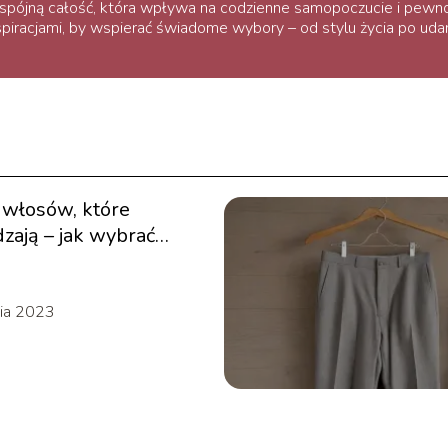
ą spójną całość, która wpływa na codzienne samopoczucie i pewn
inspiracjami, by wspierać świadome wybory – od stylu życia po uda
 włosów, które
zają – jak wybrać
y odcień?
ia 2023