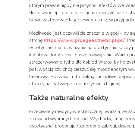
którym prawie nigdy nie przynosi efektów we włas
dużo szybciej – po co miesiącami męczyć się ze s
łatwo zastosować laser, ewentualnie, w przypad
Możliwości jest oczywiście znacznie więcej – by si
stronę
https://www.proageesthetic.pl/pl/
. Pr
estetycznej ma rozwiązanie na praktycznie każdy 
klientowi doradzić najlepsze rozwiązania. Warto p
zarezerwowane tylko dla kobiet! Warto, by korzyst
potliwością czy chcą cieszyć się młodzieńczym wyg
laserową. Pozwala im to uniknąć uciążliwej depilacj
atrakcyjna i łatwiejsza do utrzymania higieny.
Także naturalne efekty
Przeciwnicy medycyny estetycznej uważają, że zabi
zależy od wybranych metod. Wychodząc naprzeciw
estetycznej proponuje różnorodne zabiegi, dające p