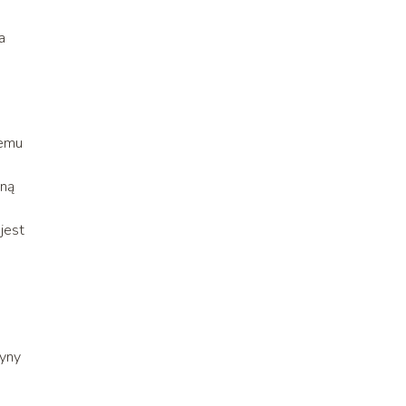
a
demu
rną
jest
cyny