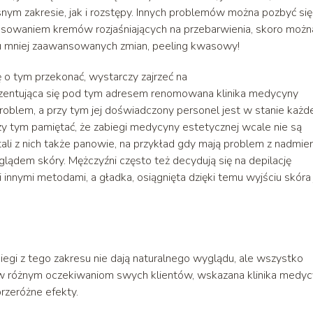
nym zakresie, jak i rozstępy. Innych problemów można pozbyć się
tosowaniem kremów rozjaśniających na przebarwienia, skoro możn
ku mniej zaawansowanych zmian, peeling kwasowy!
ę o tym przekonać, wystarczy zajrzeć na
ezentująca się pod tym adresem renomowana klinika medycyny
problem, a przy tym jej doświadczony personel jest w stanie każ
rzy tym pamiętać, że zabiegi medycyny estetycznej wcale nie są
ali z nich także panowie, na przykład gdy mają problem z nadmie
lądem skóry. Mężczyźni często też decydują się na depilację
i innymi metodami, a gładka, osiągnięta dzięki temu wyjściu skóra 
egi z tego zakresu nie dają naturalnego wyglądu, ale wszystko
 różnym oczekiwaniom swych klientów, wskazana klinika medy
rzeróżne efekty.