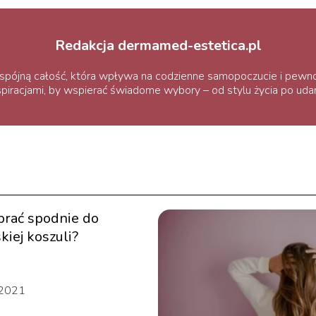
Redakcja dermamed-estetica.pl
ą spójną całość, która wpływa na codzienne samopoczucie i pewn
inspiracjami, by wspierać świadome wybory – od stylu życia po uda
brać spodnie do
kiej koszuli?
 2021