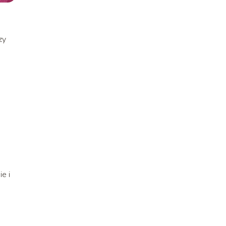
zy
e i