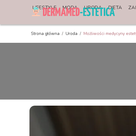
LIFESTYLE
MODA
URODA
DIETA
ZA
Strona główna
/
Uroda
/
Możliwości medycyny estet