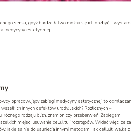
dnego sensu, gdyż bardzo łatwo można się ich pozbyć – wystarc
nika medycyny estetycznej.
emy
ukowcy opracowujący zabiegi medycyny estetycznej, to odmładzani
 wszelkich innych defektów urody. Jakich? Rozlicznych –
u, różnego rodzaju blizn, znamion czy przebarwień. Zabiegami
elkich miejsc, usuwanie cellulitu i rozstępów. Widać więc, że za
jakie są nie do usunięcia innymi metodami, jak cellulit, walka z