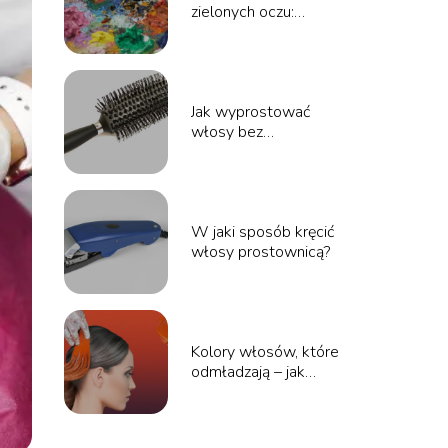
zielonych oczu:
najlepsze wybory dla
pięknej harmonii
Jak wyprostować
włosy bez
prostownicy –
naturalne sposoby i
triki
W jaki sposób kręcić
włosy prostownicą?
Kolory włosów, które
odmładzają – jak
wybrać idealny odcień?