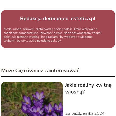
Redakcja dermamed-estetica.pl
Moda, uroda, zdrowie i dieta tworzą spójną całość, która wpływa na
codzienne samopoczucie i pewność siebie. Nasz doświadczony zespół
dzieli się rzetelną wiedzą i inspiracjami, by wspierać świadome
wybory – od stylu życia po udane zakupy.
Może Cię również zainteresować
Jakie rośliny kwitną
wiosną?
23 października 2024