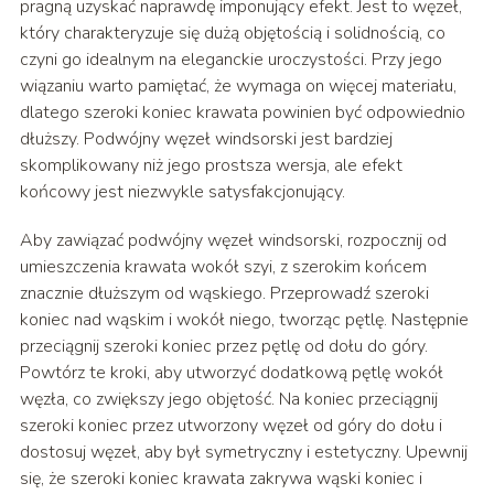
pragną uzyskać naprawdę imponujący efekt. Jest to węzeł,
który charakteryzuje się dużą objętością i solidnością, co
czyni go idealnym na eleganckie uroczystości. Przy jego
wiązaniu warto pamiętać, że wymaga on więcej materiału,
dlatego szeroki koniec krawata powinien być odpowiednio
dłuższy. Podwójny węzeł windsorski jest bardziej
skomplikowany niż jego prostsza wersja, ale efekt
końcowy jest niezwykle satysfakcjonujący.
Aby zawiązać podwójny węzeł windsorski, rozpocznij od
umieszczenia krawata wokół szyi, z szerokim końcem
znacznie dłuższym od wąskiego. Przeprowadź szeroki
koniec nad wąskim i wokół niego, tworząc pętlę. Następnie
przeciągnij szeroki koniec przez pętlę od dołu do góry.
Powtórz te kroki, aby utworzyć dodatkową pętlę wokół
węzła, co zwiększy jego objętość. Na koniec przeciągnij
szeroki koniec przez utworzony węzeł od góry do dołu i
dostosuj węzeł, aby był symetryczny i estetyczny. Upewnij
się, że szeroki koniec krawata zakrywa wąski koniec i