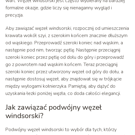
wart. Węzeł windsorski jest często wybierany na bardziej
formalne okazje, gdzie liczy się nienaganny wygląd i
precyzja.
Aby zawiązać węzeł windsorski, rozpocznij od umieszczenia
krawata wokół szyi, z szerokim końcem znacznie dłuższym
od wąskiego. Przeprowadź szeroki koniec nad wąskim, a
następnie pod nim, tworząc pętlę. Następnie przeciągnij
szeroki koniec przez pętlę od dołu do góry i przeprowadź
go z powrotem nad wąskim końcem. Teraz przeciągnij
szeroki koniec przez utworzony węzeł od góry do dołu, a
następnie dostosuj węzeł, aby znajdował się w trójkącie
między wyłogami kołnierzyka. Pamiętaj, aby dążyć do
uzyskania łezki poniżej węzła, co doda całości elegancji.
Jak zawiązać podwójny węzeł
windsorski?
Podwójny węzeł windsorski to wybór dla tych, którzy