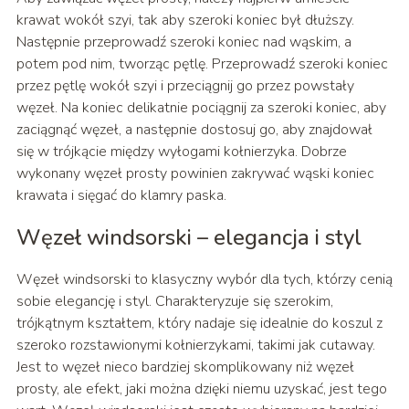
krawat wokół szyi, tak aby szeroki koniec był dłuższy.
Następnie przeprowadź szeroki koniec nad wąskim, a
potem pod nim, tworząc pętlę. Przeprowadź szeroki koniec
przez pętlę wokół szyi i przeciągnij go przez powstały
węzeł. Na koniec delikatnie pociągnij za szeroki koniec, aby
zaciągnąć węzeł, a następnie dostosuj go, aby znajdował
się w trójkącie między wyłogami kołnierzyka. Dobrze
wykonany węzeł prosty powinien zakrywać wąski koniec
krawata i sięgać do klamry paska.
Węzeł windsorski – elegancja i styl
Węzeł windsorski to klasyczny wybór dla tych, którzy cenią
sobie elegancję i styl. Charakteryzuje się szerokim,
trójkątnym kształtem, który nadaje się idealnie do koszul z
szeroko rozstawionymi kołnierzykami, takimi jak cutaway.
Jest to węzeł nieco bardziej skomplikowany niż węzeł
prosty, ale efekt, jaki można dzięki niemu uzyskać, jest tego