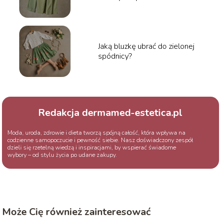
Jaką bluzkę ubrać do zielonej
spódnicy?
Redakcja dermamed-estetica.pl
Moda, uroda, zdrowie i dieta tworzą spójną całość, która wpływa na
codzienne samopoczucie i pewność siebie. Nasz doświadczony zespół
dzieli się rzetelną wiedzą i inspiracjami, by wspierać świadome
wybory – od stylu życia po udane zakupy.
Może Cię również zainteresować