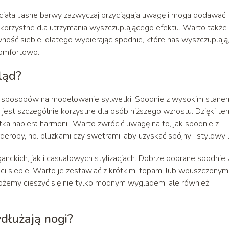
 ciała. Jasne barwy zazwyczaj przyciągają uwagę i mogą dodawać
ej korzystne dla utrzymania wyszczuplającego efektu. Warto także
ność siebie, dlatego wybierając spodnie, które nas wyszczuplają
komfortowo.
ląd?
ch sposobów na modelowanie sylwetki. Spodnie z wysokim stane
co jest szczególnie korzystne dla osób niższego wzrostu. Dzięki t
ka nabiera harmonii. Warto zwrócić uwagę na to, jak spodnie z
eroby, np. bluzkami czy swetrami, aby uzyskać spójny i stylowy 
kich, jak i casualowych stylizacjach. Dobrze dobrane spodnie 
i siebie. Warto je zestawiać z krótkimi topami lub wpuszczonym
 możemy cieszyć się nie tylko modnym wyglądem, ale również
ydłużają nogi?