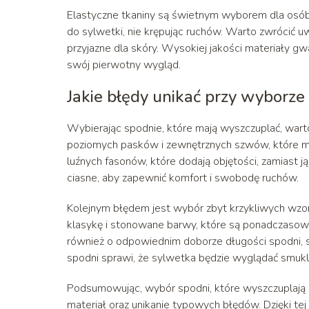
Elastyczne tkaniny są świetnym wyborem dla osób 
do sylwetki, nie krępując ruchów. Warto zwrócić uw
przyjazne dla skóry. Wysokiej jakości materiały g
swój pierwotny wygląd.
Jakie błędy unikać przy wyborze
Wybierając spodnie, które mają wyszczuplać, wart
poziomych pasków i zewnętrznych szwów, które mo
luźnych fasonów, które dodają objętości, zamiast
ciasne, aby zapewnić komfort i swobodę ruchów.
Kolejnym błędem jest wybór zbyt krzykliwych wzor
klasykę i stonowane barwy, które są ponadczasowe
również o odpowiednim doborze długości spodni, s
spodni sprawi, że sylwetka będzie wyglądać smuklej
Podsumowując, wybór spodni, które wyszczuplają 
materiał oraz unikanie typowych błędów. Dzięki te