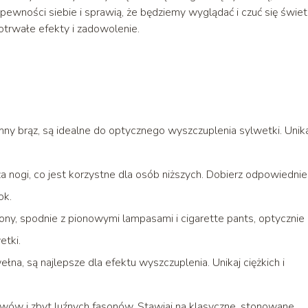
wności siebie i sprawią, że będziemy wyglądać i czuć się świet
otrwałe efekty i zadowolenie.
iemny brąz, są idealne do optycznego wyszczuplenia sylwetki. Unik
a nogi, co jest korzystne dla osób niższych. Dobierz odpowiednie
ok.
wony, spodnie z pionowymi lampasami i cigarette pants, optycznie
etki.
ełna, są najlepsze dla efektu wyszczuplenia. Unikaj ciężkich i
wów i zbyt luźnych fasonów. Stawiaj na klasyczne, stonowane