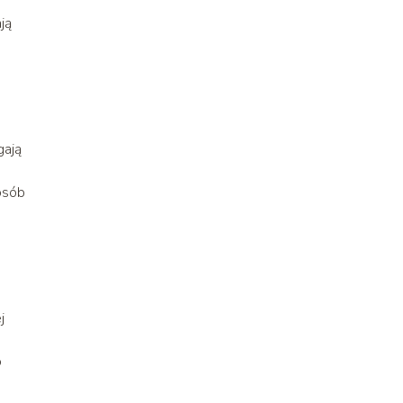
ją
.
gają
e
 osób
j
o