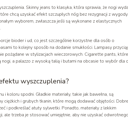
zczuplenia. Skinny jeans to klasyka, która sprawia, że nogi wyda
 które chcą uzyskać efekt szczupłych nóg bez rezygnacji z wygody
nałym wyborem, zwłaszcza jeśli są wykonane z elastycznych
.
cje bioder i ud, co jest szczególnie korzystne dla osób o
pasami to kolejny sposób na dodanie smukłości. Lampasy przycią
nie pożądane w stylizacjach wieczorowych. Cigarette pants, któr
 nogi, a palazzo z wysoką talią i butami na obcasie to wybór dla
 efektu wyszczuplenia?
 i koloru spodni. Gładkie materiały, takie jak bawełna, są
 ciężkich i grubych tkanin, które mogą dodawać objętości. Dobre
żeć i podkreślać atuty sylwetki. Ponadto, materiały z lekkim
, ale trzeba je stosować umiejętnie, aby nie uzyskać odwrotneg