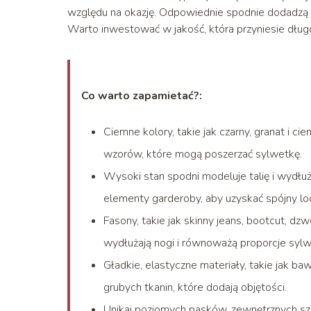
względu na okazję. Odpowiednie spodnie dodadzą pe
Warto inwestować w jakość, która przyniesie dług
Co warto zapamietać?:
Ciemne kolory, takie jak czarny, granat i c
wzorów, które mogą poszerzać sylwetkę.
Wysoki stan spodni modeluje talię i wydłuż
elementy garderoby, aby uzyskać spójny lo
Fasony, takie jak skinny jeans, bootcut, dz
wydłużają nogi i równoważą proporcje sylw
Gładkie, elastyczne materiały, takie jak baw
grubych tkanin, które dodają objętości.
Unikaj poziomych pasków, zewnętrznych sz