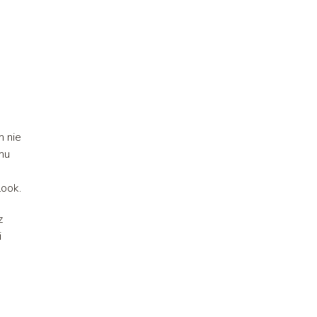
,
m nie
emu
look.
z
i