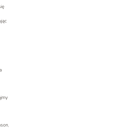
ię
ując
a
ajmy
ason,