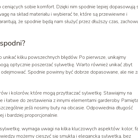
ceniących sobie komfort. Dzięki nim spodnie lepiej dopasowują s
agę na skład materiału i wybierać te, które są przewiewne i
warantują, że spodnie będą nam służyć przez dłuższy czas, zachow
 spodni?
o unikać kilku powszechnych błędów. Po pierwsze, unikajmy
gą optycznie poszerzać sylwetkę. Warto również unikać zbyt
 ją odejmować. Spodnie powinny być dobrze dopasowane, ale nie z
ów i kolorów, które mogą przytłaczać sylwetkę. Stawiajmy na
 i łatwe do zestawienia z innymi elementami garderoby. Pamięt
zczególnie jeśli nosimy buty na obcasie. Odpowiednia długość
 i bardziej proporcjonalnie.
sylwetkę, wymaga uwagi na kilka kluczowych aspektów: kolor, f
j wiedzy możemy cieszyć się smukłą i elegancką sylwetką, bez