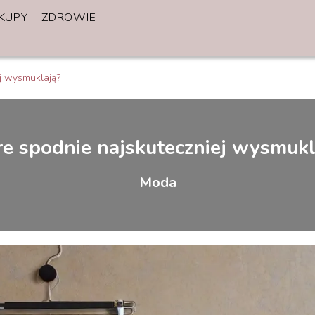
KUPY
ZDROWIE
ej wysmuklają?
re spodnie najskuteczniej wysmukl
Moda