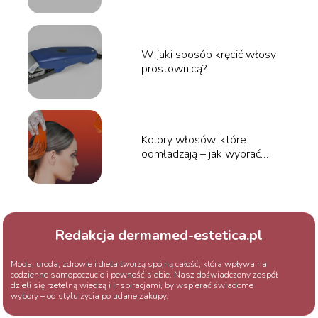
W jaki sposób kręcić włosy
prostownicą?
Kolory włosów, które
odmładzają – jak wybrać
idealny odcień?
Redakcja dermamed-estetica.pl
Moda, uroda, zdrowie i dieta tworzą spójną całość, która wpływa na
codzienne samopoczucie i pewność siebie. Nasz doświadczony zespół
dzieli się rzetelną wiedzą i inspiracjami, by wspierać świadome
wybory – od stylu życia po udane zakupy.