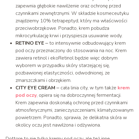
zapewnia głębokie nawilżenie oraz ochronę przed
czynnikami zewnętrznymi. W składzie kosmeceutyku
znajdziemy 10% tetrapeptyd, który ma właściwości
przeciwobrzękowe. Ponadto, krem pobudza
mikrocyrkulację krwi i przyspiesza usuwanie wody.
RETINO EYE
‒ to intensywnie odbudowujący krem
pod oczy przeznaczony do stosowania na noc. Krem
zawiera retinol i ekoRetinol będzie więc dobrym
wyborem w przypadku skóry starzejącej się,
pozbawionej elastyczności, odwodnionej, ze
zmarszczkami i obrzękiem.
CITY EYE CREAM
‒ cała linia city, w tym także
krem
pod oczy
, opiera się na dobroczynnej fermentacji.
Krem zapewnia doskonałą ochronę przed czynnikami
atmosferycznymi, zanieczyszczeniami, klimatyzowanym
powietrzem. Ponadto, sprawia, że delikatna skóra w
okolicy oczu jest nawilżona i odżywiona.
Dottore to nie tylko kremy pod oczy, ale też inne