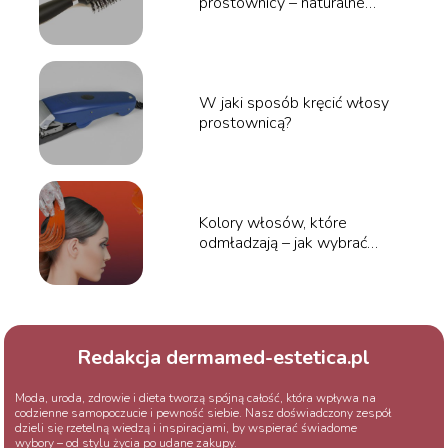
prostownicy – naturalne
sposoby i triki
W jaki sposób kręcić włosy
prostownicą?
Kolory włosów, które
odmładzają – jak wybrać
idealny odcień?
Redakcja dermamed-estetica.pl
Moda, uroda, zdrowie i dieta tworzą spójną całość, która wpływa na
codzienne samopoczucie i pewność siebie. Nasz doświadczony zespół
dzieli się rzetelną wiedzą i inspiracjami, by wspierać świadome
wybory – od stylu życia po udane zakupy.