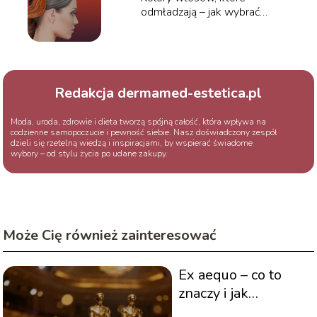
odmładzają – jak wybrać
idealny odcień?
Redakcja dermamed-estetica.pl
Moda, uroda, zdrowie i dieta tworzą spójną całość, która wpływa na
codzienne samopoczucie i pewność siebie. Nasz doświadczony zespół
dzieli się rzetelną wiedzą i inspiracjami, by wspierać świadome
wybory – od stylu życia po udane zakupy.
Może Cię również zainteresować
Ex aequo – co to
znaczy i jak
poprawnie używać