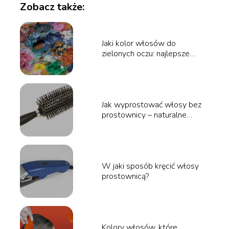
Zobacz także:
Jaki kolor włosów do
zielonych oczu: najlepsze
wybory dla pięknej harmonii
Jak wyprostować włosy bez
prostownicy – naturalne
sposoby i triki
W jaki sposób kręcić włosy
prostownicą?
Kolory włosów, które