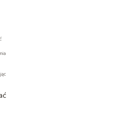
ć
nia
jąc
ać