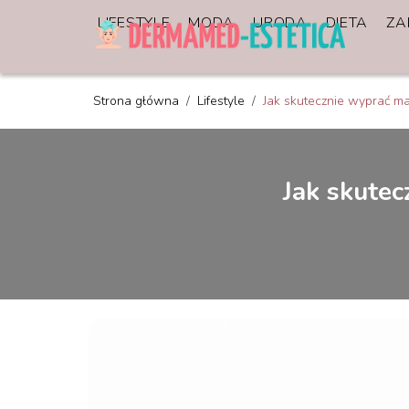
LIFESTYLE
MODA
URODA
DIETA
ZA
Strona główna
/
Lifestyle
/
Jak skutecznie wyprać ma
Jak skutec