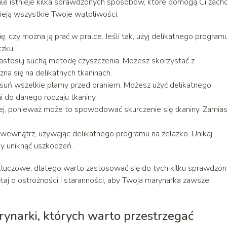
le istnieje kilka sprawdzonych sposobów, które pomogą Ci zac
wieją wszystkie Twoje wątpliwości.
, czy można ją prać w pralce. Jeśli tak, użyj delikatnego program
zku.
 zastosuj suchą metodę czyszczenia. Możesz skorzystać z
zna się na delikatnych tkaninach.
usuń wszelkie plamy przed praniem. Możesz użyć delikatnego
i do danego rodzaju tkaniny.
ej, ponieważ może to spowodować skurczenie się tkaniny. Zamias
wewnątrz, używając delikatnego programu na żelazko. Unikaj
by uniknąć uszkodzeń.
 kluczowe, dlatego warto zastosować się do tych kilku sprawdzo
aj o ostrożności i staranności, aby Twoja marynarka zawsze
ynarki, których warto przestrzegać