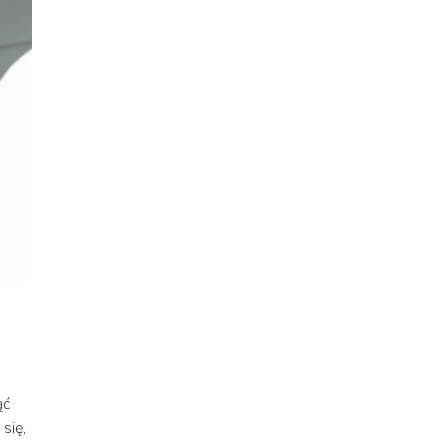
ąć
się,