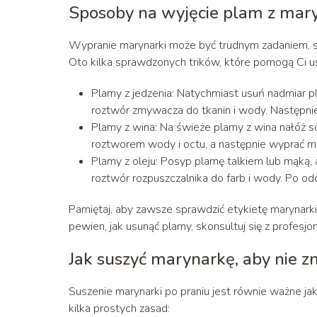
Sposoby na wyjęcie plam z mary
Wypranie marynarki może być trudnym zadaniem, 
Oto kilka sprawdzonych trików, które pomogą Ci us
Plamy z jedzenia: Natychmiast usuń nadmiar pl
roztwór zmywacza do tkanin i wody. Następnie
Plamy z wina: Na świeże plamy z wina nałóż s
roztworem wody i octu, a następnie wyprać m
Plamy z oleju: Posyp plamę talkiem lub mąką,
roztwór rozpuszczalnika do farb i wody. Po od
Pamiętaj, aby zawsze sprawdzić etykietę marynarki 
pewien, jak usunąć plamy, skonsultuj się z profesj
Jak suszyć marynarkę, aby nie znis
Suszenie marynarki po praniu jest równie ważne ja
kilka prostych zasad: