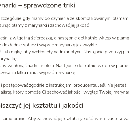
narki – sprawdzone triki
szczególnie gdy mamy do czynienia ze skomplikowanymi plamami
unąć plamy z marynarki i zachować jej jakość:
eśni z wilgotną ściereczką, a następnie delikatnie wklep w plamę
 dokładnie spłucz i wyprać marynarkę jak zwykle.
ól lub mąkę, aby wchłonęły nadmiar płynu. Następnie przetrzyj pl
arynarkę.
 aby wchłonąć nadmiar oleju. Następnie delikatnie wklep w plamę
czekaniu kilku minut wyprać marynarkę.
i postępować zgodnie z instrukcjami producenta. Jeśli nie jesteś
onalistą, który pomoże Ci zachować jakość i wygląd Twojej marynar
zczyć jej kształtu i jakości
k samo pranie. Aby zachować jej kształt i jakość, warto zastosow