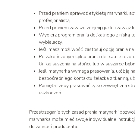
Przed praniem sprawdź etykietę marynarki, aby u
profesjonalistą.
Przed praniem zawsze zdejmij guziki i zawiąż l
Wybierz program prania delikatnego z niską 
wybielaczy.
Jeśli masz możliwość, zastosuj opcję prania na 
Po zakończonym cyklu prania delikatnie rozpro
Unikaj suszenia na słońcu lub w suszarce bębn
Jeśli marynarka wymaga prasowania, ułóż ją na d
bezpośredniego kontaktu żelazka z tkaniną, uż
Pamiętaj, żeby prasować tylko zewnętrzną str
uszkodzeń.
Przestrzeganie tych zasad prania marynarki pozwoli 
marynarka może mieć swoje indywidualne instrukcj
do zaleceń producenta.