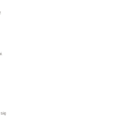
z
i.
się