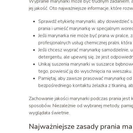
Wypranie marynarki może być trudnym zadaniem, a
jej jakość. Oto najważniejsze informacje, które roz
Sprawdź etykietę marynarki, aby dowiedzieć się
prania i umieść marynarkę w specjalnym worec
Jeśli marynarka nie może być prana w pralce,
profesjonalnych usług chemicznej pralni, która 
Jeśli chcesz wyprać marynarkę samodzielnie, 
detergentu, ale upewnij się, że jest odpowiedn
Unikaj suszenia marynarki w suszarce bębnow
tego, powiesić ją do wyschnięcia na wieszaku.
Pamiętaj, aby zawsze prasować marynarkę od 
bezpośredniego kontaktu żelazka z tkaniną, a
Zachowanie jakości marynarki podczas prania jest
sposobów. Niezależnie od wybranej metody, pamięt
wyglądała świetnie.
Najważniejsze zasady prania mar