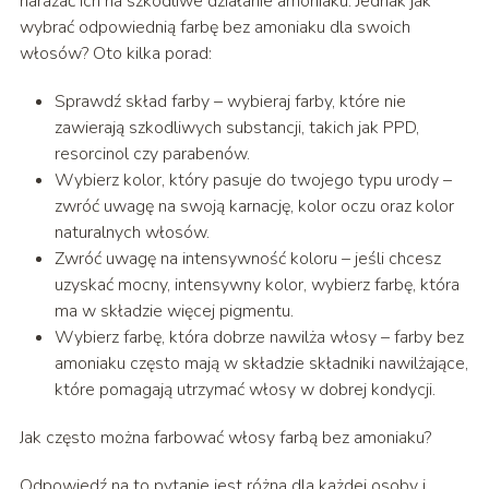
narażać ich na szkodliwe działanie amoniaku. Jednak jak
wybrać odpowiednią farbę bez amoniaku dla swoich
włosów? Oto kilka porad:
Sprawdź skład farby – wybieraj farby, które nie
zawierają szkodliwych substancji, takich jak PPD,
resorcinol czy parabenów.
Wybierz kolor, który pasuje do twojego typu urody –
zwróć uwagę na swoją karnację, kolor oczu oraz kolor
naturalnych włosów.
Zwróć uwagę na intensywność koloru – jeśli chcesz
uzyskać mocny, intensywny kolor, wybierz farbę, która
ma w składzie więcej pigmentu.
Wybierz farbę, która dobrze nawilża włosy – farby bez
amoniaku często mają w składzie składniki nawilżające,
które pomagają utrzymać włosy w dobrej kondycji.
Jak często można farbować włosy farbą bez amoniaku?
Odpowiedź na to pytanie jest różna dla każdej osoby i