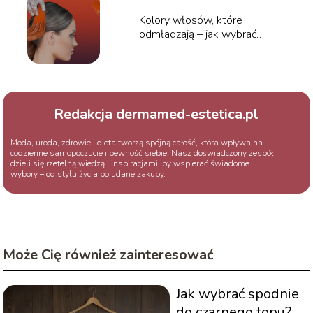
Kolory włosów, które
odmładzają – jak wybrać
idealny odcień?
Redakcja dermamed-estetica.pl
Moda, uroda, zdrowie i dieta tworzą spójną całość, która wpływa na
codzienne samopoczucie i pewność siebie. Nasz doświadczony zespół
dzieli się rzetelną wiedzą i inspiracjami, by wspierać świadome
wybory – od stylu życia po udane zakupy.
Może Cię również zainteresować
Jak wybrać spodnie
do czarnego topu?