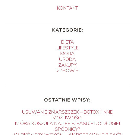
KONTAKT
KATEGORIE:
DIETA
LIFESTYLE
MODA
URODA
ZAKUPY
ZDROWIE
OSTATNIE WPISY:
USUWANIE ZMARSZCZEK – BOTOX I INNE
MOŻLIWOŚCI
KTÓRA KOSZULA NAJLEPIEJ PASUJE DO DŁUGIEJ
SPÓDNICY?
W OKÓŁ CZY WOKÓŁ – JAK POPRAWNIE PISAĆ?